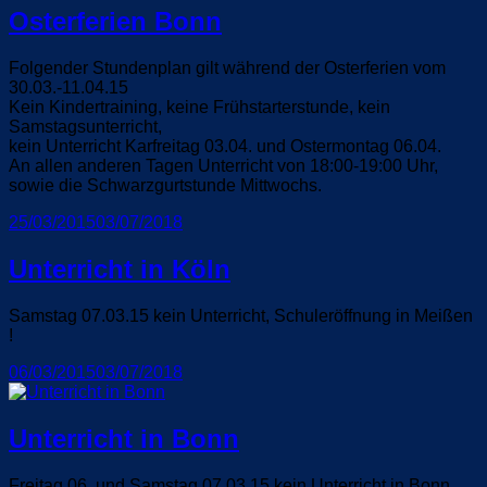
Osterferien Bonn
Folgender Stundenplan gilt während der Osterferien vom
30.03.-11.04.15
Kein Kindertraining, keine Frühstarterstunde, kein
Samstagsunterricht,
kein Unterricht Karfreitag 03.04. und Ostermontag 06.04.
An allen anderen Tagen Unterricht von 18:00-19:00 Uhr,
sowie die Schwarzgurtstunde Mittwochs.
Veröffentlicht
25/03/2015
03/07/2018
am
Unterricht in Köln
Samstag 07.03.15 kein Unterricht, Schuleröffnung in Meißen
!
Veröffentlicht
06/03/2015
03/07/2018
am
Unterricht in Bonn
Freitag 06. und Samstag 07.03.15 kein Unterricht in Bonn.