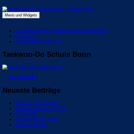
Zum
Inhalt
springen
Menü und Widgets
Taekwon-Do Schule Bonn Thomas Weiß
Blog Taekwon-Do Schule Bonn
Zur Webseite der Taekwon-Do Schule Bonn
Impressum
Datenschutzerklärung
Taekwon-Do Schule Bonn
→ Zur Website
Neueste Beiträge
Seminar im Sommer
Sommerferienplan 2026
Hitzewelle
Tag des Sports 2026
Webseite 2026