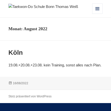
Taekwon-Do Schule Bonn Thomas
MENÜ
UND
Weiß
WIDGETS
Monat:
August 2022
Köln
19.08.+20.08.+23.08. kein Training, sonst alles nach Plan.
Veröffentlicht
16/08/2022
am
Stolz präsentiert von WordPress