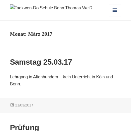
Taekwon-Do Schule Bonn Thomas
MENÜ
UND
Weiß
WIDGETS
Monat:
März 2017
Samstag 25.03.17
Lehrgang in Altenhundem – kein Unterricht in Köln und
Bonn.
Veröffentlicht
21/03/2017
am
Prüfung