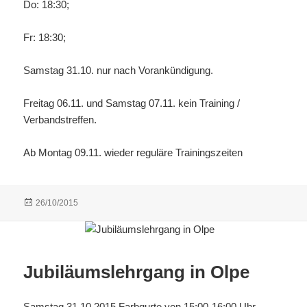
Do: 18:30;
Fr: 18:30;
Samstag 31.10. nur nach Vorankündigung.
Freitag 06.11. und Samstag 07.11. kein Training /
Verbandstreffen.
Ab Montag 09.11. wieder reguläre Trainingszeiten
Veröffentlicht
26/10/2015
am
Jubiläumslehrgang in Olpe
Samstag 31.10.2015 Farbgurte von 15:00-16:00 Uhr,