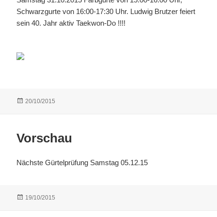
Schwarzgurte von 16:00-17:30 Uhr. Ludwig Brutzer feiert
sein 40. Jahr aktiv Taekwon-Do !!!!
Veröffentlicht
20/10/2015
am
Vorschau
Nächste Gürtelprüfung Samstag 05.12.15
Veröffentlicht
19/10/2015
am