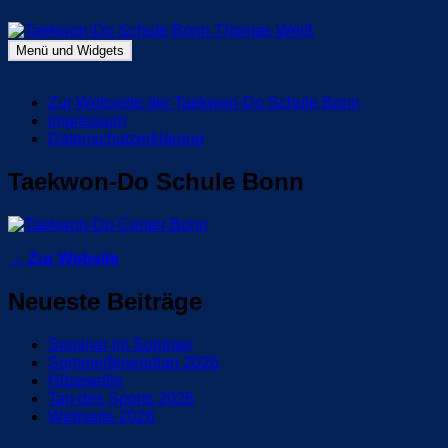
Zum
Inhalt
springen
Menü und Widgets
Taekwon-Do Schule Bonn Thomas Weiß
Blog Taekwon-Do Schule Bonn
Zur Webseite der Taekwon-Do Schule Bonn
Impressum
Datenschutzerklärung
Taekwon-Do Schule Bonn
→ Zur Website
Neueste Beiträge
Seminar im Sommer
Sommerferienplan 2026
Hitzewelle
Tag des Sports 2026
Webseite 2026