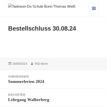
Taekwon-Do Schule Bonn Thomas
MENÜ
UND
Weiß
WIDGETS
Bestellschluss 30.08.24
Veröffentlicht
Autor
26/08/2024
TKD-Bonn
am
Beitragsnavigation
VORHERIGER
Sommerferien 2024
Vorheriger
Beitrag:
NÄCHSTER
Lehrgang Walberberg
Nächster
Beitrag: