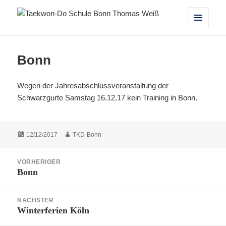
Taekwon-Do Schule Bonn Thomas
MENÜ
UND
Weiß
WIDGETS
Bonn
Wegen der Jahresabschlussveranstaltung der
Schwarzgurte Samstag 16.12.17 kein Training in Bonn.
Veröffentlicht
Autor
12/12/2017
TKD-Bonn
am
Beitragsnavigation
VORHERIGER
Bonn
Vorheriger
Beitrag:
NÄCHSTER
Winterferien Köln
Nächster
Beitrag: