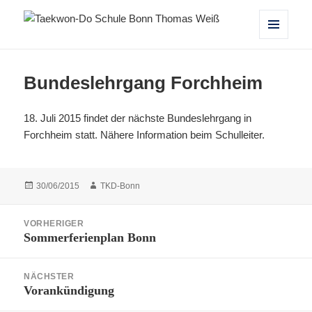
Taekwon-Do Schule Bonn Thomas
MENÜ
UND
Weiß
WIDGETS
Bundeslehrgang Forchheim
18. Juli 2015 findet der nächste Bundeslehrgang in
Forchheim statt. Nähere Information beim Schulleiter.
Veröffentlicht
Autor
30/06/2015
TKD-Bonn
am
Beitragsnavigation
VORHERIGER
Sommerferienplan Bonn
Vorheriger
Beitrag:
NÄCHSTER
Vorankündigung
Nächster
Beitrag: