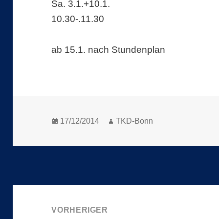
Sa. 3.1.+10.1.
10.30-.11.30
ab 15.1. nach Stundenplan
Veröffentlicht
Autor
17/12/2014
TKD-Bonn
am
Beitragsnavigation
VORHERIGER