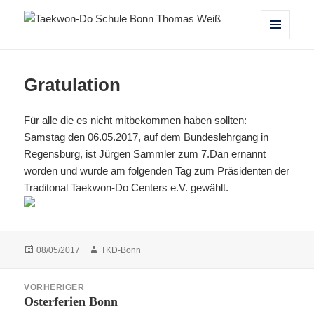
Taekwon-Do Schule Bonn Thomas
MENÜ
UND
Weiß
WIDGETS
Gratulation
Für alle die es nicht mitbekommen haben sollten:
Samstag den 06.05.2017, auf dem Bundeslehrgang in
Regensburg, ist Jürgen Sammler zum 7.Dan ernannt
worden und wurde am folgenden Tag zum Präsidenten der
Traditonal Taekwon-Do Centers e.V. gewählt.
Veröffentlicht
Autor
08/05/2017
TKD-Bonn
am
Beitragsnavigation
VORHERIGER
Osterferien Bonn
Vorheriger