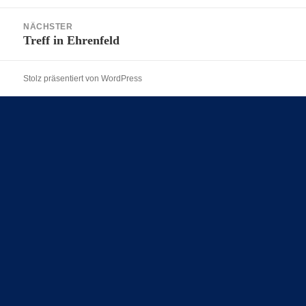
Beitrag:
NÄCHSTER
Treff in Ehrenfeld
Nächster
Beitrag:
Stolz präsentiert von WordPress