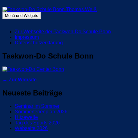
Zum
Inhalt
springen
Menü und Widgets
Taekwon-Do Schule Bonn Thomas Weiß
Blog Taekwon-Do Schule Bonn
Zur Webseite der Taekwon-Do Schule Bonn
Impressum
Datenschutzerklärung
Taekwon-Do Schule Bonn
→ Zur Website
Neueste Beiträge
Seminar im Sommer
Sommerferienplan 2026
Hitzewelle
Tag des Sports 2026
Webseite 2026