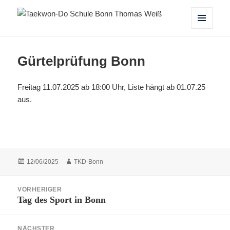
Taekwon-Do Schule Bonn Thomas
MENÜ
UND
Weiß
WIDGETS
Gürtelprüfung Bonn
Freitag 11.07.2025 ab 18:00 Uhr, Liste hängt ab 01.07.25
aus.
Veröffentlicht
Autor
12/06/2025
TKD-Bonn
am
Beitragsnavigation
VORHERIGER
Tag des Sport in Bonn
Vorheriger
Beitrag:
NÄCHSTER