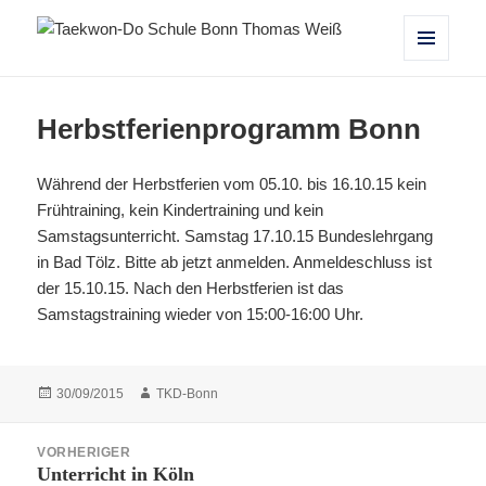
Taekwon-Do Schule Bonn Thomas
MENÜ
UND
Weiß
WIDGETS
Herbstferienprogramm Bonn
Während der Herbstferien vom 05.10. bis 16.10.15 kein
Frühtraining, kein Kindertraining und kein
Samstagsunterricht. Samstag 17.10.15 Bundeslehrgang
in Bad Tölz. Bitte ab jetzt anmelden. Anmeldeschluss ist
der 15.10.15. Nach den Herbstferien ist das
Samstagstraining wieder von 15:00-16:00 Uhr.
Veröffentlicht
Autor
30/09/2015
TKD-Bonn
am
Beitragsnavigation
VORHERIGER
Unterricht in Köln
Vorheriger