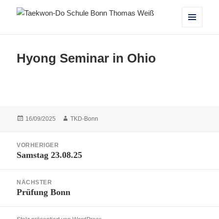
Taekwon-Do Schule Bonn Thomas
MENÜ
UND
Weiß
WIDGETS
Hyong Seminar in Ohio
Veröffentlicht
Autor
16/09/2025
TKD-Bonn
am
Beitragsnavigation
VORHERIGER
Samstag 23.08.25
Vorheriger
Beitrag:
NÄCHSTER
Prüfung Bonn
Nächster
Beitrag: