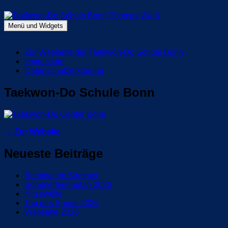
Zum
Inhalt
springen
Menü und Widgets
Taekwon-Do Schule Bonn Thomas Weiß
Blog Taekwon-Do Schule Bonn
Zur Webseite der Taekwon-Do Schule Bonn
Impressum
Datenschutzerklärung
Taekwon-Do Schule Bonn
→ Zur Website
Neueste Beiträge
Seminar im Sommer
Sommerferienplan 2026
Hitzewelle
Tag des Sports 2026
Webseite 2026