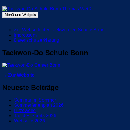
Zum
Inhalt
springen
Menü und Widgets
Taekwon-Do Schule Bonn Thomas Weiß
Blog Taekwon-Do Schule Bonn
Zur Webseite der Taekwon-Do Schule Bonn
Impressum
Datenschutzerklärung
Taekwon-Do Schule Bonn
→ Zur Website
Neueste Beiträge
Seminar im Sommer
Sommerferienplan 2026
Hitzewelle
Tag des Sports 2026
Webseite 2026