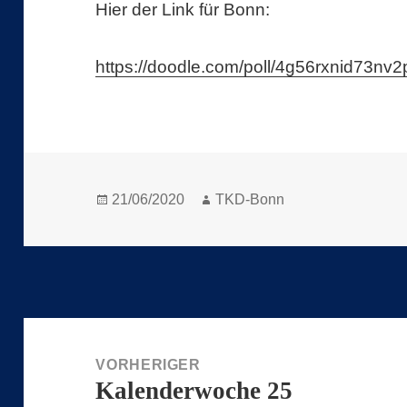
Hier der Link für Bonn:
https://doodle.com/poll/4g56rxnid73nv2
Veröffentlicht
Autor
21/06/2020
TKD-Bonn
am
Beitragsnavigation
VORHERIGER
Kalenderwoche 25
Vorheriger