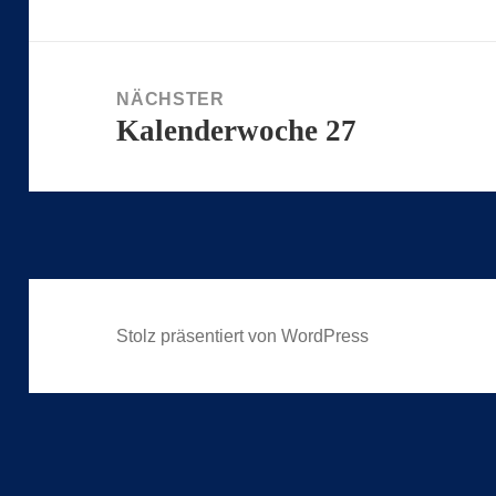
Beitrag:
NÄCHSTER
Kalenderwoche 27
Nächster
Beitrag:
Stolz präsentiert von WordPress