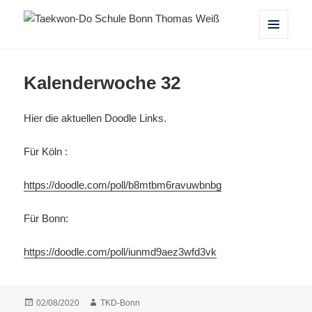
Taekwon-Do Schule Bonn Thomas
MENÜ
UND
Weiß
WIDGETS
Kalenderwoche 32
Hier die aktuellen Doodle Links.
Für Köln :
https://doodle.com/poll/b8mtbm6ravuwbnbg
Für Bonn:
https://doodle.com/poll/iunmd9aez3wfd3vk
Veröffentlicht
Autor
02/08/2020
TKD-Bonn