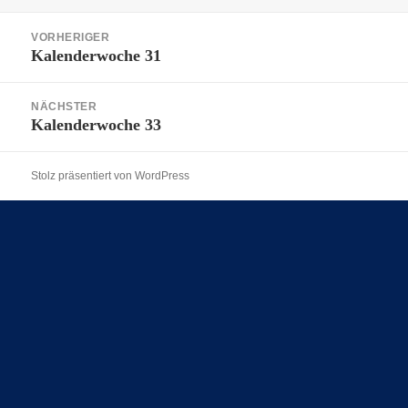
am
Beitragsnavigation
VORHERIGER
Kalenderwoche 31
Vorheriger
Beitrag:
NÄCHSTER
Kalenderwoche 33
Nächster
Beitrag:
Stolz präsentiert von WordPress