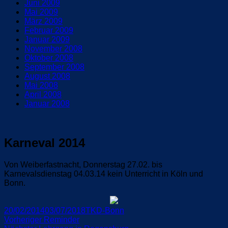
Juni 2009
Mai 2009
März 2009
Februar 2009
Januar 2009
November 2008
Oktober 2008
September 2008
August 2008
Mai 2008
April 2008
Januar 2008
Karneval 2014
Von Weiberfastnacht, Donnerstag 27.02. bis
Karnevalsdienstag 04.03.14 kein Unterricht in Köln und
Bonn.
Veröffentlicht
Autor
20/02/2014
03/07/2018
TKD-Bonn
am
Beitragsnavigation
Vorheriger
Vorheriger
Reminder