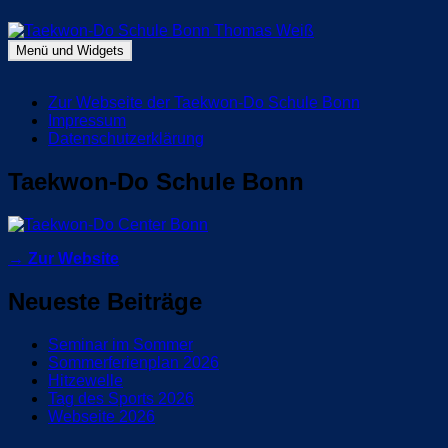
Zum
Inhalt
springen
Menü und Widgets
Taekwon-Do Schule Bonn Thomas Weiß
Blog Taekwon-Do Schule Bonn
Zur Webseite der Taekwon-Do Schule Bonn
Impressum
Datenschutzerklärung
Taekwon-Do Schule Bonn
→ Zur Website
Neueste Beiträge
Seminar im Sommer
Sommerferienplan 2026
Hitzewelle
Tag des Sports 2026
Webseite 2026