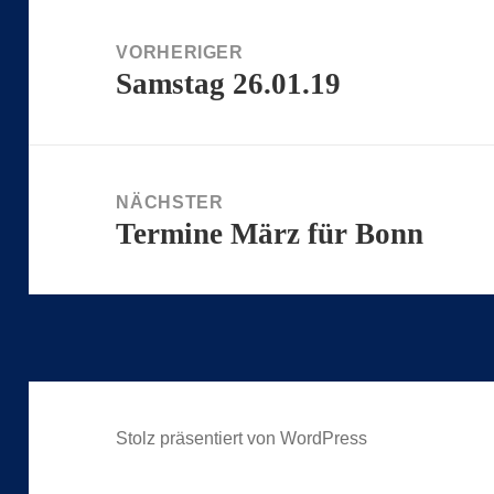
Beitragsnavigation
VORHERIGER
Samstag 26.01.19
Vorheriger
Beitrag:
NÄCHSTER
Termine März für Bonn
Nächster
Beitrag:
Stolz präsentiert von WordPress