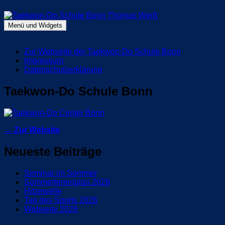
Zum
Inhalt
springen
Menü und Widgets
Taekwon-Do Schule Bonn Thomas Weiß
Blog Taekwon-Do Schule Bonn
Zur Webseite der Taekwon-Do Schule Bonn
Impressum
Datenschutzerklärung
Taekwon-Do Schule Bonn
→ Zur Website
Neueste Beiträge
Seminar im Sommer
Sommerferienplan 2026
Hitzewelle
Tag des Sports 2026
Webseite 2026