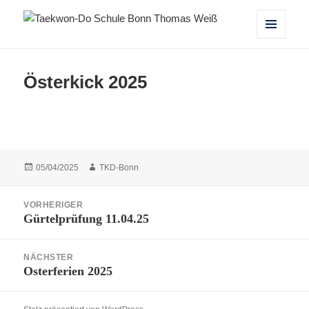
Taekwon-Do Schule Bonn Thomas
MENÜ
UND
Weiß
WIDGETS
Österkick 2025
Veröffentlicht
Autor
05/04/2025
TKD-Bonn
am
Beitragsnavigation
VORHERIGER
Gürtelprüfung 11.04.25
Vorheriger
Beitrag:
NÄCHSTER
Osterferien 2025
Nächster
Beitrag: