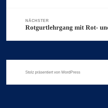
Beitrag:
NÄCHSTER
Rotgurtlehrgang mit Rot- u
Nächster
Beitrag:
Stolz präsentiert von WordPress