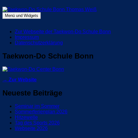
Zum
Inhalt
springen
Menü und Widgets
Taekwon-Do Schule Bonn Thomas Weiß
Blog Taekwon-Do Schule Bonn
Zur Webseite der Taekwon-Do Schule Bonn
Impressum
Datenschutzerklärung
Taekwon-Do Schule Bonn
→ Zur Website
Neueste Beiträge
Seminar im Sommer
Sommerferienplan 2026
Hitzewelle
Tag des Sports 2026
Webseite 2026