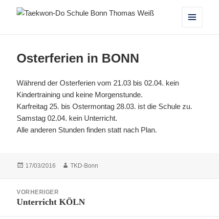
Taekwon-Do Schule Bonn Thomas
MENÜ
UND
Weiß
WIDGETS
Osterferien in BONN
Während der Osterferien vom 21.03 bis 02.04. kein
Kindertraining und keine Morgenstunde.
Karfreitag 25. bis Ostermontag 28.03. ist die Schule zu.
Samstag 02.04. kein Unterricht.
Alle anderen Stunden finden statt nach Plan.
Veröffentlicht
Autor
17/03/2016
TKD-Bonn
am
Beitragsnavigation
VORHERIGER
Unterricht KÖLN
Vorheriger
Beitrag: