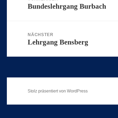
Bundeslehrgang Burbach
Vorheriger
Beitrag:
NÄCHSTER
Lehrgang Bensberg
Nächster
Beitrag:
Stolz präsentiert von WordPress