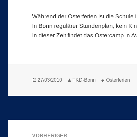
Während der Osterferien ist die Schule 
In Bonn regulärer Stundenplan, kein Kin
In dieser Zeit findet das Ostercamp in Av
Veröffentlicht
Autor
Schlagwörter
27/03/2010
TKD-Bonn
Osterferien
am
Beitragsnavigation
VORHERIGER