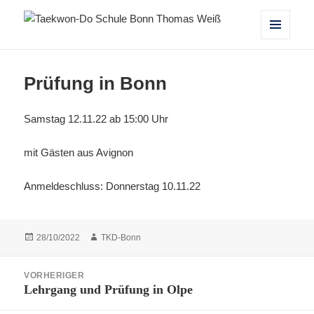
Taekwon-Do Schule Bonn Thomas
MENÜ
UND
Weiß
WIDGETS
Prüfung in Bonn
Samstag 12.11.22 ab 15:00 Uhr
mit Gästen aus Avignon
Anmeldeschluss: Donnerstag 10.11.22
Veröffentlicht
Autor
28/10/2022
TKD-Bonn
am
Beitragsnavigation
VORHERIGER
Lehrgang und Prüfung in Olpe
Vorheriger
Beitrag: