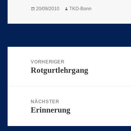
Veröffentlicht
Autor
20/09/2010
TKD-Bonn
am
Beitragsnavigation
VORHERIGER
Rotgurtlehrgang
Vorheriger
Beitrag:
NÄCHSTER
Erinnerung
Nächster
Beitrag: