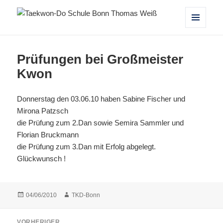
Taekwon-Do Schule Bonn Thomas
MENÜ
UND
Weiß
WIDGETS
Prüfungen bei Großmeister
Kwon
Donnerstag den 03.06.10 haben Sabine Fischer und
Mirona Patzsch
die Prüfung zum 2.Dan sowie Semira Sammler und
Florian Bruckmann
die Prüfung zum 3.Dan mit Erfolg abgelegt.
Glückwunsch !
Veröffentlicht
Autor
04/06/2010
TKD-Bonn
am
Beitragsnavigation
VORHERIGER