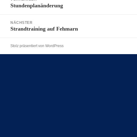
Stundenplanänderung
Vorheriger
Beitrag:
NÄCHSTER
Strandtraining auf Fehmarn
Nächster
Beitrag:
Stolz präsentiert von WordPress