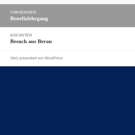
am
Beitragsnavigation
VORHERIGER
Benefizlehrgang
Vorheriger
Beitrag:
NÄCHSTER
Besuch aus Berau
Nächster
Beitrag:
Stolz präsentiert von WordPress