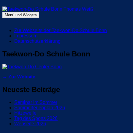
Zum
Inhalt
springen
Menü und Widgets
Taekwon-Do Schule Bonn Thomas Weiß
Blog Taekwon-Do Schule Bonn
Zur Webseite der Taekwon-Do Schule Bonn
Impressum
Datenschutzerklärung
Taekwon-Do Schule Bonn
→ Zur Website
Neueste Beiträge
Seminar im Sommer
Sommerferienplan 2026
Hitzewelle
Tag des Sports 2026
Webseite 2026