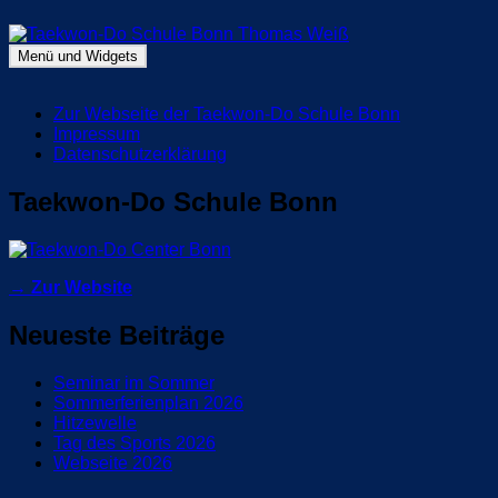
Zum
Inhalt
springen
Menü und Widgets
Taekwon-Do Schule Bonn Thomas Weiß
Blog Taekwon-Do Schule Bonn
Zur Webseite der Taekwon-Do Schule Bonn
Impressum
Datenschutzerklärung
Taekwon-Do Schule Bonn
→ Zur Website
Neueste Beiträge
Seminar im Sommer
Sommerferienplan 2026
Hitzewelle
Tag des Sports 2026
Webseite 2026