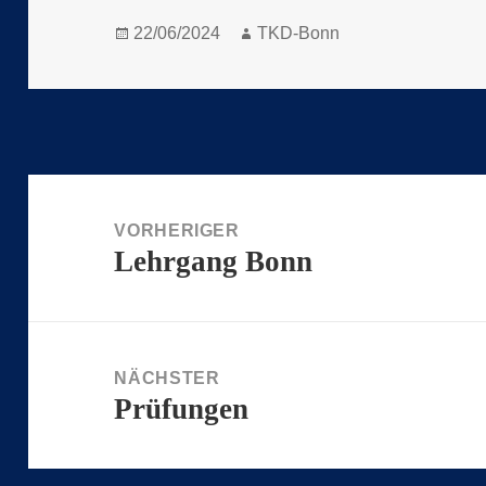
Veröffentlicht
Autor
22/06/2024
TKD-Bonn
am
Beitragsnavigation
VORHERIGER
Lehrgang Bonn
Vorheriger
Beitrag:
NÄCHSTER
Prüfungen
Nächster
Beitrag: