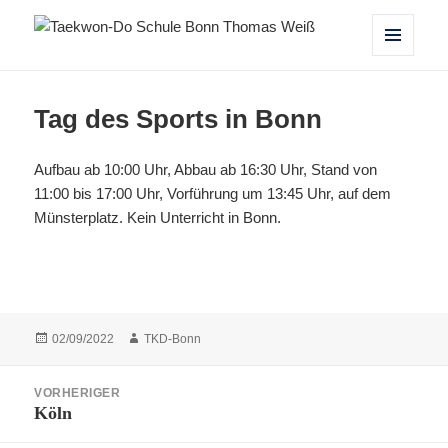
Taekwon-Do Schule Bonn Thomas
MENÜ
UND
Weiß
WIDGETS
Tag des Sports in Bonn
Aufbau ab 10:00 Uhr, Abbau ab 16:30 Uhr, Stand von
11:00 bis 17:00 Uhr, Vorführung um 13:45 Uhr, auf dem
Münsterplatz. Kein Unterricht in Bonn.
Veröffentlicht
Autor
02/09/2022
TKD-Bonn
am
Beitragsnavigation
VORHERIGER
Köln
Vorheriger
Beitrag: