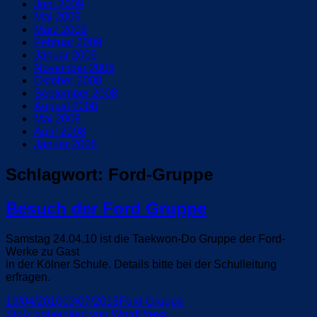
Juni 2009
Mai 2009
März 2009
Februar 2009
Januar 2009
November 2008
Oktober 2008
September 2008
August 2008
Mai 2008
April 2008
Januar 2008
Schlagwort:
Ford-Gruppe
Besuch der Ford Gruppe
Samstag 24.04.10 ist die Taekwon-Do Gruppe der Ford-
Werke zu Gast
in der Kölner Schule. Details bitte bei der Schulleitung
erfragen.
Veröffentlicht
Schlagwörter
19/04/2010
03/07/2018
Ford-Gruppe
am
Stolz präsentiert von WordPress