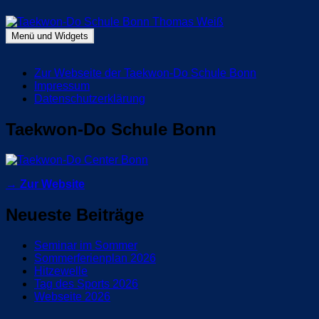
Zum
Inhalt
springen
Menü und Widgets
Taekwon-Do Schule Bonn Thomas Weiß
Blog Taekwon-Do Schule Bonn
Zur Webseite der Taekwon-Do Schule Bonn
Impressum
Datenschutzerklärung
Taekwon-Do Schule Bonn
→ Zur Website
Neueste Beiträge
Seminar im Sommer
Sommerferienplan 2026
Hitzewelle
Tag des Sports 2026
Webseite 2026