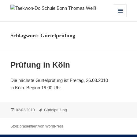
Taekwon-Do Schule Bonn Thomas
MENÜ
UND
Weiß
WIDGETS
Schlagwort:
Gürtelprüfung
Prüfung in Köln
Die nächste Gürtelprüfung ist Freitag, 26.03.2010
in Köln. Beginn 19.00 Uhr.
Veröffentlicht
Schlagwörter
02/03/2010
Gürtelprüfung
am
Stolz präsentiert von WordPress