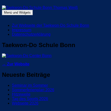
Zum
Inhalt
springen
Menü und Widgets
Taekwon-Do Schule Bonn Thomas Weiß
Blog Taekwon-Do Schule Bonn
Zur Webseite der Taekwon-Do Schule Bonn
Impressum
Datenschutzerklärung
Taekwon-Do Schule Bonn
→ Zur Website
Neueste Beiträge
Seminar im Sommer
Sommerferienplan 2026
Hitzewelle
Tag des Sports 2026
Webseite 2026