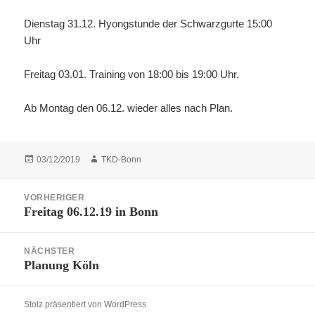
Dienstag 31.12. Hyongstunde der Schwarzgurte 15:00
Uhr
Freitag 03.01. Training von 18:00 bis 19:00 Uhr.
Ab Montag den 06.12. wieder alles nach Plan.
Veröffentlicht
Autor
03/12/2019
TKD-Bonn
am
Beitragsnavigation
VORHERIGER
Freitag 06.12.19 in Bonn
Vorheriger
Beitrag:
NÄCHSTER
Planung Köln
Nächster
Beitrag:
Stolz präsentiert von WordPress