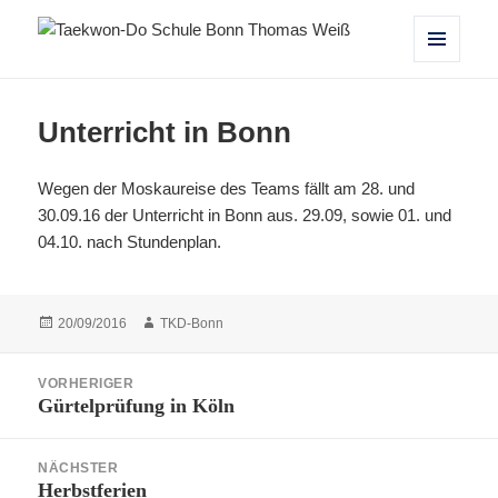
Taekwon-Do Schule Bonn Thomas
MENÜ
UND
Weiß
WIDGETS
Unterricht in Bonn
Wegen der Moskaureise des Teams fällt am 28. und
30.09.16 der Unterricht in Bonn aus. 29.09, sowie 01. und
04.10. nach Stundenplan.
Veröffentlicht
Autor
20/09/2016
TKD-Bonn
am
Beitragsnavigation
VORHERIGER
Gürtelprüfung in Köln
Vorheriger
Beitrag:
NÄCHSTER
Herbstferien
Nächster