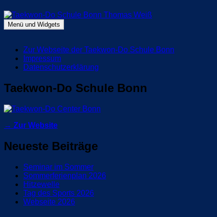
Zum
Inhalt
springen
Menü und Widgets
Taekwon-Do Schule Bonn Thomas Weiß
Blog Taekwon-Do Schule Bonn
Zur Webseite der Taekwon-Do Schule Bonn
Impressum
Datenschutzerklärung
Taekwon-Do Schule Bonn
→ Zur Website
Neueste Beiträge
Seminar im Sommer
Sommerferienplan 2026
Hitzewelle
Tag des Sports 2026
Webseite 2026