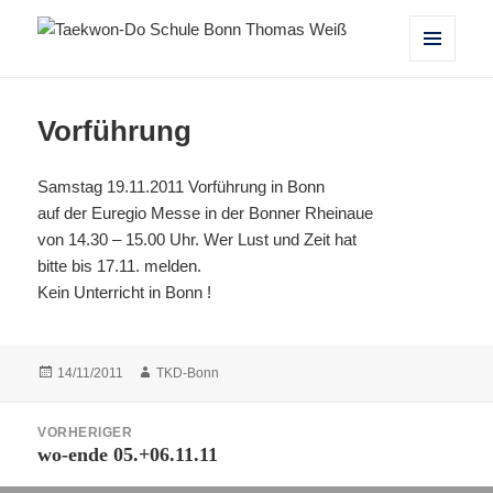
Taekwon-Do Schule Bonn Thomas
MENÜ
UND
Weiß
WIDGETS
Vorführung
Samstag 19.11.2011 Vorführung in Bonn
auf der Euregio Messe in der Bonner Rheinaue
von 14.30 – 15.00 Uhr. Wer Lust und Zeit hat
bitte bis 17.11. melden.
Kein Unterricht in Bonn !
Veröffentlicht
Autor
14/11/2011
TKD-Bonn
am
Beitragsnavigation
VORHERIGER
wo-ende 05.+06.11.11
Vorheriger
Beitrag: