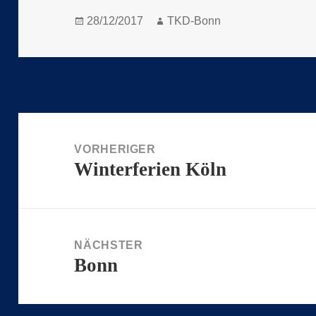
Veröffentlicht
Autor
28/12/2017
TKD-Bonn
am
Beitragsnavigation
VORHERIGER
Winterferien Köln
Vorheriger
Beitrag:
NÄCHSTER
Bonn
Nächster
Beitrag: