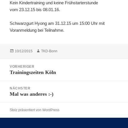
Kein Kindertraining und keine Frühstarterstunde
vom 23.12.15 bis 08.01.16.
Schwarzgurt Hyong am 31.12.15 um 15:00 Uhr mit
Voranmeldung bei Teilnahme.
Veröffentlicht
Autor
10/12/2015
TKD-Bonn
am
Beitragsnavigation
VORHERIGER
Trainingszeiten Köln
Vorheriger
Beitrag:
NÄCHSTER
Mal was anderes :-)
Nächster
Beitrag:
Stolz präsentiert von WordPress