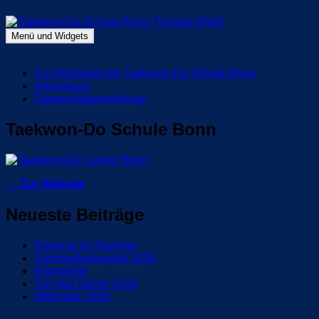
Zum
Inhalt
springen
Menü und Widgets
Taekwon-Do Schule Bonn Thomas Weiß
Blog Taekwon-Do Schule Bonn
Zur Webseite der Taekwon-Do Schule Bonn
Impressum
Datenschutzerklärung
Taekwon-Do Schule Bonn
→ Zur Website
Neueste Beiträge
Seminar im Sommer
Sommerferienplan 2026
Hitzewelle
Tag des Sports 2026
Webseite 2026