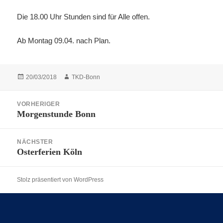
Die 18.00 Uhr Stunden sind für Alle offen.
Ab Montag 09.04. nach Plan.
Veröffentlicht
Autor
20/03/2018
TKD-Bonn
am
Beitragsnavigation
VORHERIGER
Morgenstunde Bonn
Vorheriger
Beitrag:
NÄCHSTER
Osterferien Köln
Nächster
Beitrag:
Stolz präsentiert von WordPress