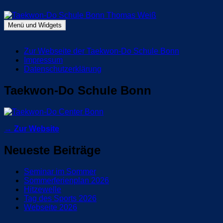
Zum
Inhalt
springen
Menü und Widgets
Taekwon-Do Schule Bonn Thomas Weiß
Blog Taekwon-Do Schule Bonn
Zur Webseite der Taekwon-Do Schule Bonn
Impressum
Datenschutzerklärung
Taekwon-Do Schule Bonn
→ Zur Website
Neueste Beiträge
Seminar im Sommer
Sommerferienplan 2026
Hitzewelle
Tag des Sports 2026
Webseite 2026