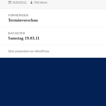
Veröffentlicht
Autor
25/02/2011
TKD-Bonn
am
Beitragsnavigation
VORHERIGER
Terminvorschau
Vorheriger
Beitrag:
NÄCHSTER
Samstag 19.03.11
Nächster
Beitrag:
Stolz präsentiert von WordPress