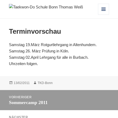
Taekwon-Do Schule Bonn Thomas
MENÜ
UND
Weiß
WIDGETS
Terminvorschau
Samstag 19.März Rotgurtlehrgang in Altenhundem.
Samstag 26. März Prüfung in Köln.
Samstag 02.April Lehrgang für alle in Burbach.
Uhrzeiten folgen.
Veröffentlicht
Autor
13/02/2011
TKD-Bonn
am
Beitragsnavigation
VORHERIGER
Sommercamp 2011
Vorheriger
Beitrag:
NÄCHSTER